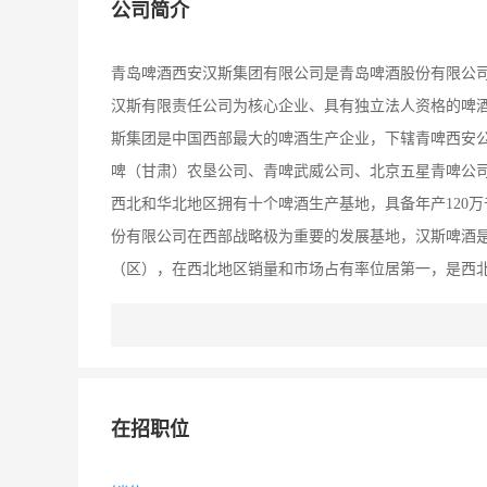
公司简介
青岛啤酒西安汉斯集团有限公司是青岛啤酒股份有限公司
汉斯有限责任公司为核心企业、具有独立法人资格的啤
斯集团是中国西部最大的啤酒生产企业，下辖青啤西安
啤（甘肃）农垦公司、青啤武威公司、北京五星青啤公司
西北和华北地区拥有十个啤酒生产基地，具备年产120
份有限公司在西部战略极为重要的发展基地，汉斯啤酒是
（区），在西北地区销量和市场占有率位居第一，是西北
了进军全国市场的战略步伐。2005年汉斯啤酒荣获“中国
研究报告，汉斯啤酒品牌价值已达22。39亿元，入选
斯集团有限公司）斥巨资倾力打造的大型户外啤酒花园
项目以亲近自然、回归自然为主题，集美食排挡、特色
在招职位
统，环境优雅、绿草青青、夜色迷人、音乐动人、美酒
品质，最大程度地利用城市闲置土地，发展经济，提升