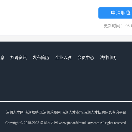
夏纳凉、沟通交流、享受娱乐美食的休闲场所，为广大投资者提供了一个
户利润最大化，打造具有中国特色的户外餐饮第一品牌！
申请职位
更新时间： 08-
信息
招聘资讯
发布简历
企业入驻
会员中心
法律申明
们
清涧人才网,清涧招聘网,清涧求职网,清涧人才市场,清涧人才招聘信息查询平台
Copyright © 2018-2023 清涧人才网 www.jintianfilmindustry.com All rights reserved.