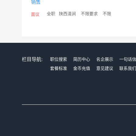
销售
供了一种新的低投入创业模式，为广大群众提供一个消
独特的商业平台，颠覆传统小吃排挡经营模式，保证商
/
全职
/
陕西清涧
/
不限要求
/
不限
面议
栏目导航:
职位搜索
简历中心
名企展示
一句话
套餐标准
金币充值
意见建议
联系我