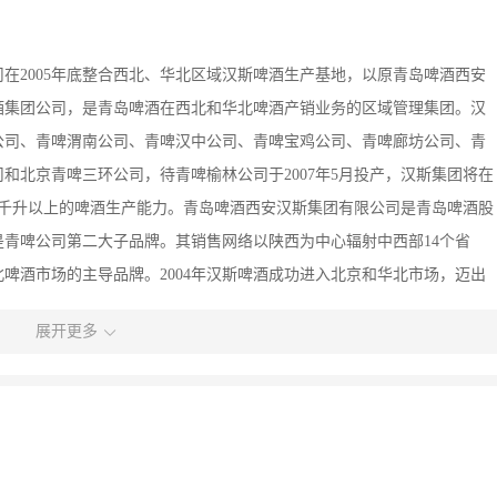
在2005年底整合西北、华北区域汉斯啤酒生产基地，以原青岛啤酒西安
酒集团公司，是青岛啤酒在西北和华北啤酒产销业务的区域管理集团。汉
公司、青啤渭南公司、青啤汉中公司、青啤宝鸡公司、青啤廊坊公司、青
和北京青啤三环公司，待青啤榆林公司于2007年5月投产，汉斯集团将在
万千升以上的啤酒生产能力。青岛啤酒西安汉斯集团有限公司是青岛啤酒股
青啤公司第二大子品牌。其销售网络以陕西为中心辐射中西部14个省
啤酒市场的主导品牌。2004年汉斯啤酒成功进入北京和华北市场，迈出
名牌产品”称号。2006年被评为“中国驰名商标”。根据中国最有价值品牌
展开更多
全国最有价值的品牌行列。青岛汉斯啤酒音乐美食花园是青岛啤酒（西安汉
项目，是青岛汉斯啤酒的专卖载体，并向陕、甘、宁晋地区全面推广。本
小吃、户外酒吧、演艺于一体，既有西方酒吧元素又有中国夜市排挡血
醉人、美食诱人。公司凭借青岛啤酒的品牌优势、纯生扎啤的独特品类和
夜市管理水平，丰富了城市广场的文化内涵，整合社会零散风味小吃，提